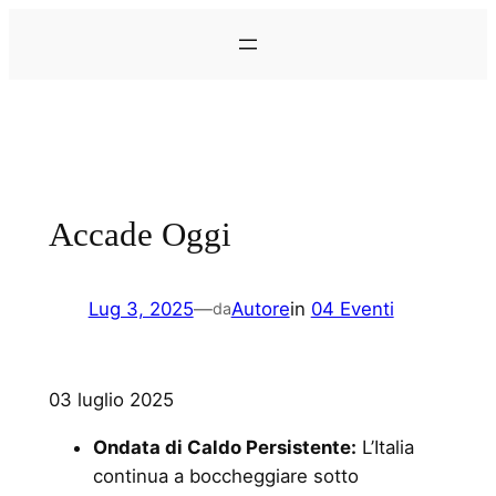
Vai
al
contenuto
Accade Oggi
Lug 3, 2025
—
Autore
in
04 Eventi
da
03 luglio 2025
Ondata di Caldo Persistente:
L’Italia
continua a boccheggiare sotto