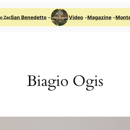
San Benedetto
Video
Magazine
Monte
ro Zac
Biagio Ogis