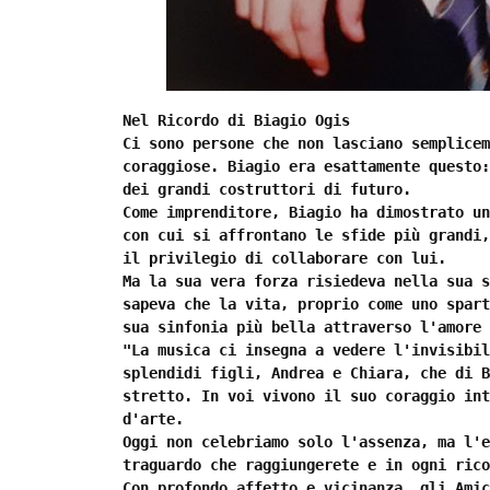
Nel Ricordo di Biagio Ogis
Ci sono persone che non lasciano semplicem
coraggiose. Biagio era esattamente questo:
dei grandi costruttori di futuro.
Come imprenditore, Biagio ha dimostrato un
con cui si affrontano le sfide più grandi,
il privilegio di collaborare con lui.
Ma la sua vera forza risiedeva nella sua s
sapeva che la vita, proprio come uno spart
sua sinfonia più bella attraverso l'amore 
"La musica ci insegna a vedere l'invisibil
splendidi figli, Andrea e Chiara, che di B
stretto. In voi vivono il suo coraggio int
d'arte.
Oggi non celebriamo solo l'assenza, ma l'e
traguardo che raggiungerete e in ogni rico
Con profondo affetto e vicinanza, gli Amic