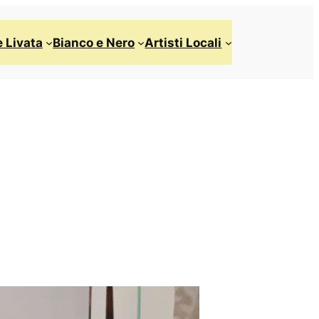
 Livata
Bianco e Nero
Artisti Locali